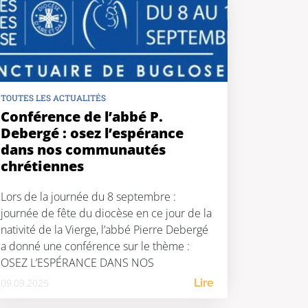
TOUTES LES ACTUALITÉS
Conférence de l’abbé P.
Debergé : osez l’espérance
dans nos communautés
chrétiennes
Lors de la journée du 8 septembre :
journée de fête du diocèse en ce jour de la
nativité de la Vierge, l’abbé Pierre Debergé
a donné une conférence sur le thème :
OSEZ L’ESPÉRANCE DANS NOS
COMMUNAUTÉS CHRÉTIENNES en lien
09.09.2025
Lire
avec le jubilé 2025 : Pèlerins d’espérance.