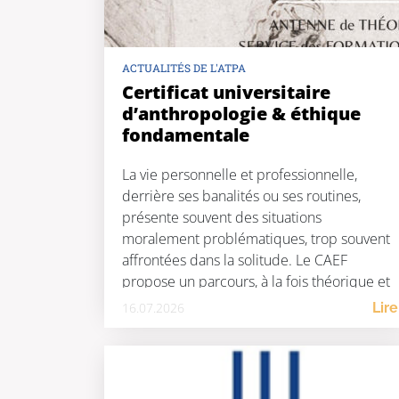
ACTUALITÉS DE L'ATPA
Certificat universitaire
d’anthropologie & éthique
fondamentale
La vie personnelle et professionnelle,
derrière ses banalités ou ses routines,
présente souvent des situations
moralement problématiques, trop souvent
affrontées dans la solitude. Le CAEF
propose un parcours, à la fois théorique et
enraciné dans la vie concrète, dont le but
16.07.2026
Lire
essentiel est de fournir des repères
éthiques et anthropologiques à toute
personne désireuse d’accomplir […]