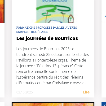
FORMATIONS PROPOSÉES PAR LES AUTRES
SERVICES DIOCÉSAINS
Les journées de Bourricos
Les journées de Bourricos 2025 se
tiendront samedi 25 octobre sur le site des
Pavillons, à Pontenx-les-Forges. Thème de
la journée : “Pèlerins d’Espérance” Cette
rencontre annuelle sur le thème de
l’Espérance partira du récit des Pèlerins
d’Emmaüs, conté par Christiane d’Avezac et
l’une de ses amies, suivi d’ateliers. L’après-
03.10.2025
Lire
midi sera marqué par l’intervention de […]