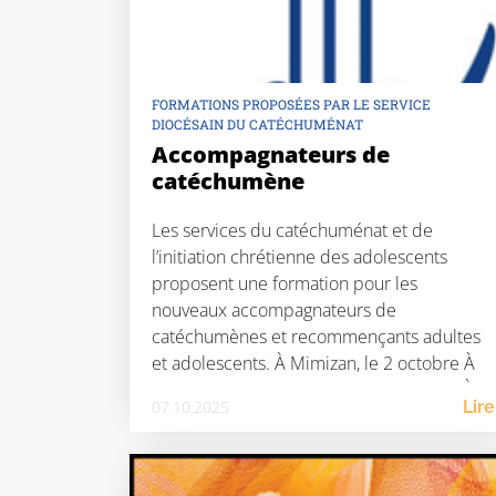
FORMATIONS PROPOSÉES PAR LE SERVICE
DIOCÉSAIN DU CATÉCHUMÉNAT
Accompagnateurs de
catéchumène
Les services du catéchuménat et de
l’initiation chrétienne des adolescents
proposent une formation pour les
nouveaux accompagnateurs de
catéchumènes et recommençants adultes
et adolescents. À Mimizan, le 2 octobre À
Saint-Vincent-de-Tyrosse, le 14 octobre À
07.10.2025
Lire
Saint-Pierre-du-Mont, le 16 octobre Fiche
d’inscription en format word :