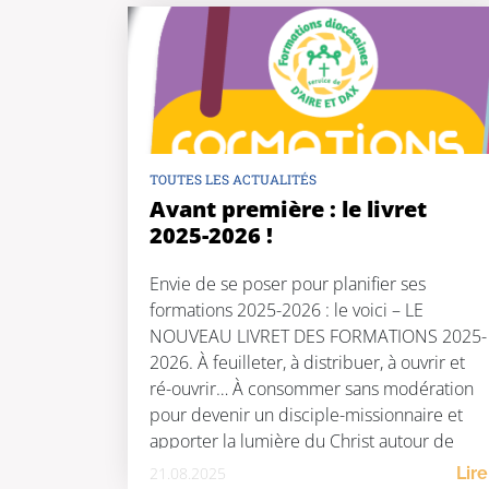
visios […]
TOUTES LES ACTUALITÉS
Avant première : le livret
2025-2026 !
Envie de se poser pour planifier ses
formations 2025-2026 : le voici – LE
NOUVEAU LIVRET DES FORMATIONS 2025-
2026. À feuilleter, à distribuer, à ouvrir et
ré-ouvrir… À consommer sans modération
pour devenir un disciple-missionnaire et
apporter la lumière du Christ autour de
nous ! Tel est le but de toute formation
21.08.2025
Lire