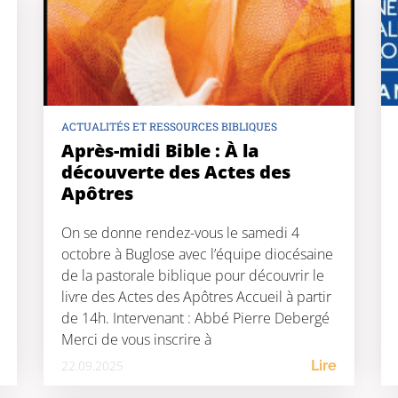
ACTUALITÉS ET RESSOURCES BIBLIQUES
Après-midi Bible : À la
découverte des Actes des
Apôtres
On se donne rendez-vous le samedi 4
octobre à Buglose avec l’équipe diocésaine
de la pastorale biblique pour découvrir le
livre des Actes des Apôtres Accueil à partir
de 14h. Intervenant : Abbé Pierre Debergé
Merci de vous inscrire à
formations@diocese40.fr pour des raisons
22.09.2025
Lire
logistiques.