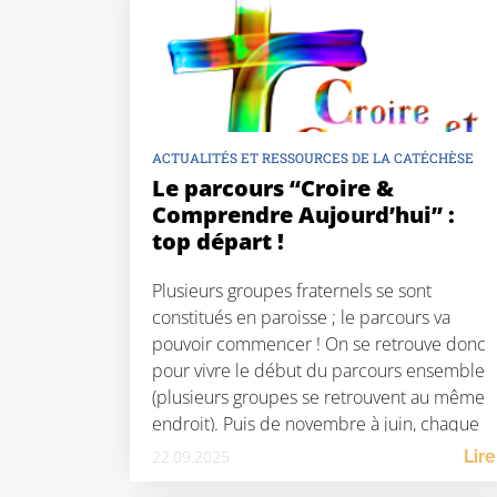
ACTUALITÉS ET RESSOURCES DE LA CATÉCHÈSE
Le parcours “Croire &
Comprendre Aujourd’hui” :
top départ !
Plusieurs groupes fraternels se sont
constitués en paroisse ; le parcours va
pouvoir commencer ! On se retrouve donc
pour vivre le début du parcours ensemble
(plusieurs groupes se retrouvent au même
endroit). Puis de novembre à juin, chaque
groupe se rencontre 1 fois par mois. Deux
22.09.2025
Lire
modalités : En 2025-2026 : Agenda des