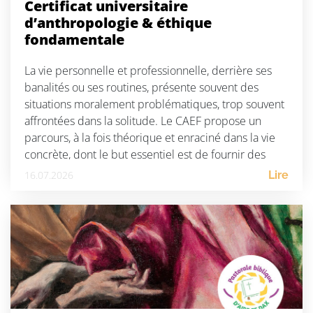
Certificat universitaire
d’anthropologie & éthique
fondamentale
La vie personnelle et professionnelle, derrière ses
banalités ou ses routines, présente souvent des
situations moralement problématiques, trop souvent
affrontées dans la solitude. Le CAEF propose un
parcours, à la fois théorique et enraciné dans la vie
concrète, dont le but essentiel est de fournir des
repères éthiques et anthropologiques à toute
16.07.2026
Lire
personne désireuse d’accomplir […]