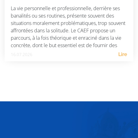
La vie personnelle et professionnelle, derrière ses
banalités ou ses routines, présente souvent des
situations moralement problématiques, trop souvent
affrontées dans la solitude. Le CAEF propose un
parcours, à la fois théorique et enraciné dans la vie
concrète, dont le but essentiel est de fournir des
repères éthiques et anthropologiques à toute
16.07.2026
Lire
personne désireuse d’accomplir […]