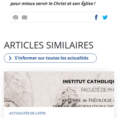
pour mieux servir le Christ et son Église !
ri
-
ac
wi
nt
m
eb
tt
ail
oo
er
ARTICLES SIMILAIRES
k
S'informer sur toutes les actualités
ACTUALITÉS DE L'ATPA