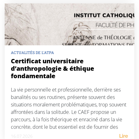
ACTUALITÉS DE L'ATPA
Certificat universitaire
d’anthropologie & éthique
fondamentale
La vie personnelle et professionnelle, derrière ses
banalités ou ses routines, présente souvent des
situations moralement problématiques, trop souvent
affrontées dans la solitude. Le CAEF propose un
parcours, à la fois théorique et enraciné dans la vie
concrète, dont le but essentiel est de fournir des
repères éthiques et anthropologiques à toute
16.07.2026
Lire