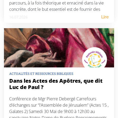
parcours, à la fois théorique et enraciné dans la vie
concrète, dont le but essentiel est de fournir des
repères éthiques et anthropologiques à toute
16.07.2026
Lire
personne désireuse d’accomplir […]
ACTUALITÉS ET RESSOURCES BIBLIQUES
Dans les Actes des Apôtres, que dit
Luc de Paul ?
Conférence de Mgr Pierre Debergé Carrefours
d’échanges sur “l’Assemblée de Jérusalem” (Actes 15 ,
Galates 2) Samedi 30 Mai de 9h00 à 12h30 au
sanctuaire Notre-Dame de Buglose Renseignements