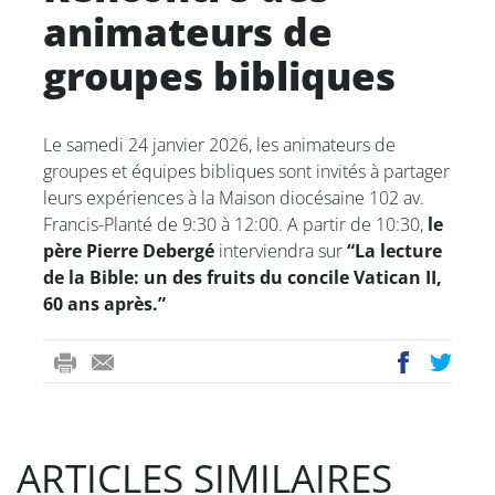
animateurs de
groupes bibliques
Le samedi 24 janvier 2026, les animateurs de
groupes et équipes bibliques sont invités à partager
leurs expériences à la Maison diocésaine 102 av.
Francis-Planté de 9:30 à 12:00. A partir de 10:30,
le
père Pierre Debergé
interviendra sur
“La lecture
de la Bible: un des fruits du concile Vatican II,
60 ans après.”
ri
-
ac
wi
nt
m
eb
tt
ail
oo
er
ARTICLES SIMILAIRES
k