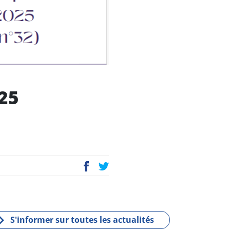
25
P
E
ac
wi
eb
tt
oo
er
k
S'informer sur toutes les actualités