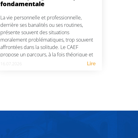
fondamentale
La vie personnelle et professionnelle,
derrière ses banalités ou ses routines,
présente souvent des situations
moralement problématiques, trop souvent
affrontées dans la solitude. Le CAEF
propose un parcours, à la fois théorique et
enraciné dans la vie concrète, dont le but
16.07.2026
Lire
essentiel est de fournir des repères
éthiques et anthropologiques à toute
personne désireuse d’accomplir […]