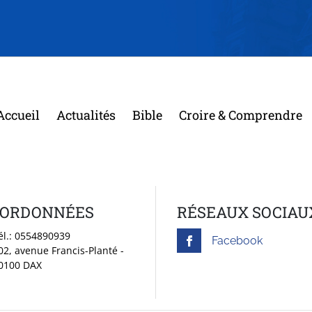
Accueil
Actualités
Bible
Croire & Comprendre
ORDONNÉES
RÉSEAUX SOCIAU
él.:
0554890939
Facebook
02, avenue Francis-Planté -
0100 DAX